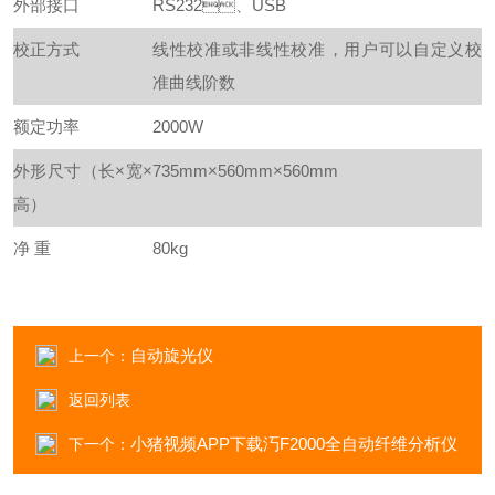
外部接口
RS232、USB
校正方式
线性校准或非线性校准，用户可以自定义校
准曲线阶数
额定功率
2000W
外形尺寸（长×宽×
735mm×560mm×560mm
高）
净 重
80kg
自动旋光仪
上一个：
返回列表
小猪视频APP下载汅F2000全自动纤维分析仪
下一个：